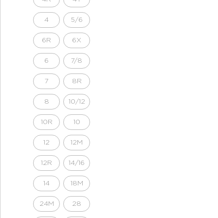
4
5/6
6R
6X
6
7/8
7
8R
8
10/12
10R
10
12
12M
12R
14/16
14
18M
24M
28