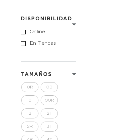
DISPONIBILIDAD
Online
En Tiendas
TAMAÑOS
0R
00
0
00R
2
2T
2R
3T
4R
4T