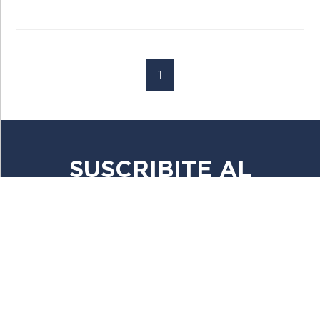
1
SUSCRIBITE AL
NEWSLETTER
MANTENETE AL DÍA SOBRE LOS
ÚLTIMOS ESTILOS Y OFERTAS