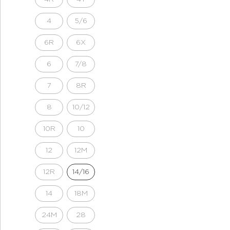
4
5/6
6R
6X
6
7/8
7
8R
8
10/12
10R
10
12
12M
12R
14/16
14
18M
24M
28