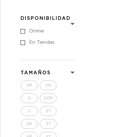
DISPONIBILIDAD
Online
En Tiendas
TAMAÑOS
0R
00
0
00R
2
2T
2R
3T
4R
4T