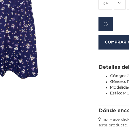
XS
M
COMPRAR 
Detalles de
Código:
Género:
Modalida
Estilo:
M
Dónde enco
Tip: Hacé clic
este producto.