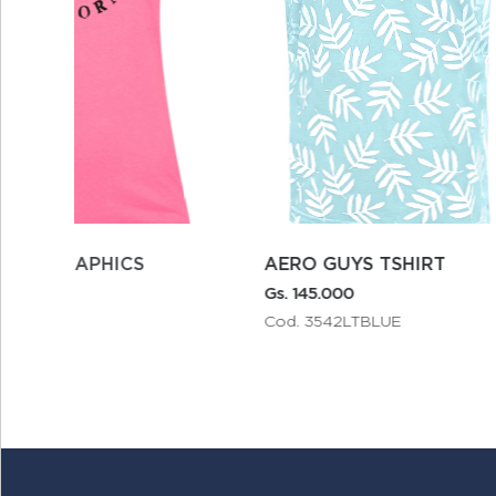
AERO GUYS TSHIRT
EAST COAST HERITAGE
FLEEC
Gs. 145.000
Gs. 25
Cod. 3542LTBLUE
Cod. 