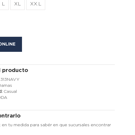
L
XL
XX.L
ONLINE
l producto
2313NAVY
Damas
d:
Casual
ODA
ntrarlo
k en tu medida para sabér en que sucursales encontrar