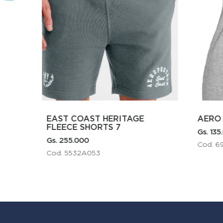
AERO GIRLS GRAPHIC
E SHORTS 7
Gs. 135.000
5.000
Cod. 6928HEATHER
5532A053