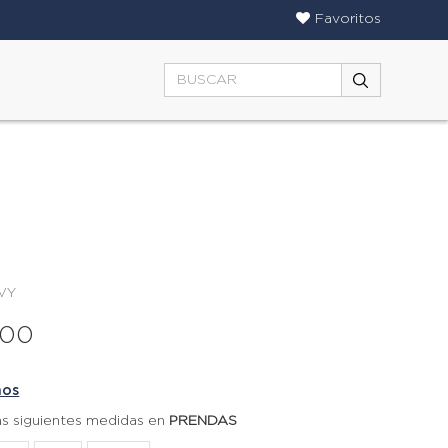
Favoritos
AVY
000
ños
las siguientes medidas en
PRENDAS