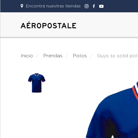
Encontrá nuestras tiendas
DAMAS
CABALLEROS
Inicio
prendas
polos
guys ss solid po
TIENDAS