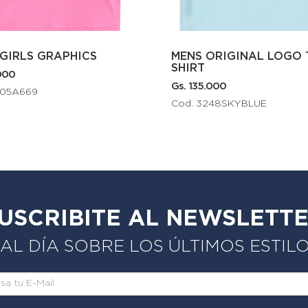
MENS ORIGINAL LOGO T-
DRESS
SHIRT
Gs. 315.0
Gs. 135.000
Cod. 23
Cod. 3248SKYBLUE
USCRIBITE AL NEWSLETT
L DÍA SOBRE LOS ÚLTIMOS ESTIL