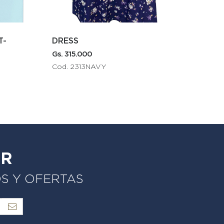
MENS SHIRT
00
Gs. 275.000
13NAVY
Cod. 4230PINK
ER
OS Y OFERTAS