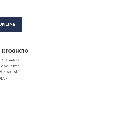
ONLINE
l producto
2850A430
Caballeros
d:
Casual
ODA