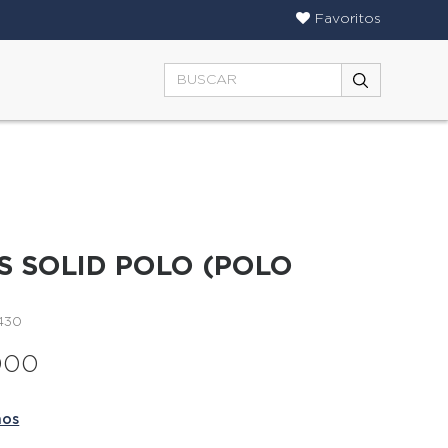
Favoritos
S SOLID POLO (POLO
430
000
ños