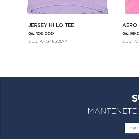
I LO TEE
AERO GIRLS GRAPHICS
Gs. 99.000
9521AK
Cod. 7305A669
S
MANTENETE A