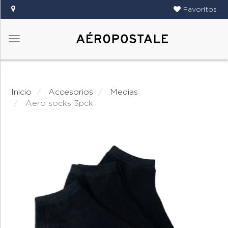
Favoritos
Menú
DAMAS
CABALLEROS
Inicio
accesorios
medias
TIENDAS
aero socks 3pck