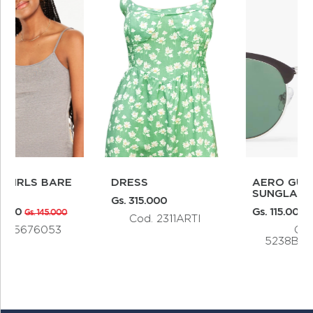
AERO GUYS
AERO GUYS
SUNGLASSES
GRAPHICS
Gs. 115.000
Gs. 150.000
Cod.
Cod. 3226A102
5238BLACK225