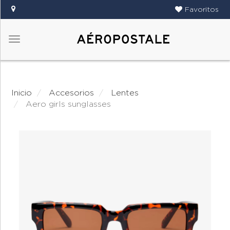
Favoritos
Menú
DAMAS
CABALLEROS
Inicio
accesorios
lentes
TIENDAS
aero girls sunglasses