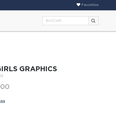
Favoritos
IRLS GRAPHICS
02
000
ños