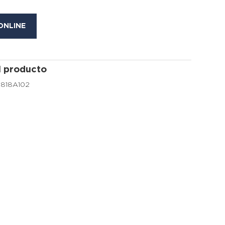
ONLINE
l producto
6818A102