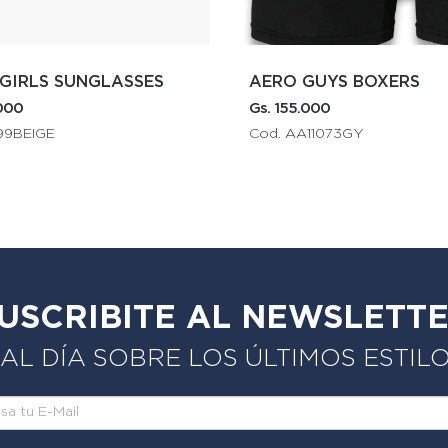
AERO GUYS BOXERS
AERO BOYS 
Gs. 155.000
Gs. 99.000
Cod. AA11073GY
Cod. 7320A400
USCRIBITE AL NEWSLETT
L DÍA SOBRE LOS ÚLTIMOS ESTIL