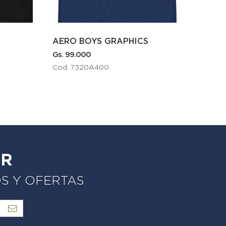
GRAPHICS
AERO TENNIS TEE
Gs. 135.000
Cod. 2425CHARHT
ER
OS Y OFERTAS