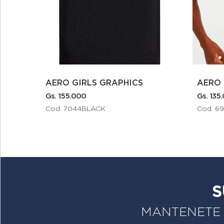
CS
AERO GIRLS GRAPHICS
Gs. 135.000
Gs
Cod. 6933LTPINK
C
S
MANTENETE A