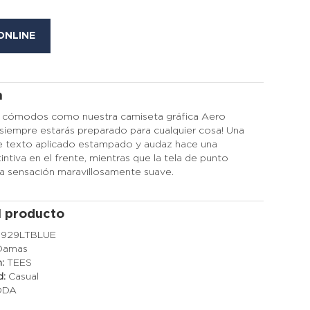
ONLINE
n
r cómodos como nuestra camiseta gráfica Aero
 ¡siempre estarás preparado para cualquier cosa! Una
 texto aplicado estampado y audaz hace una
intiva en el frente, mientras que la tela de punto
a sensación maravillosamente suave.
l producto
6929LTBLUE
Damas
n:
TEES
d:
Casual
ODA