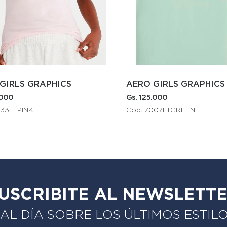
AERO GIRLS GRAPHICS
AERO GUYS SS KNI
. 125.000
Gs. 175.000
od. 7007LTGREEN
Cod. 4240BROWN224
USCRIBITE AL NEWSLETT
L DÍA SOBRE LOS ÚLTIMOS ESTIL