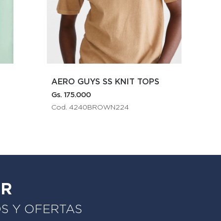
T TOPS
AERO GIRLS GRAPHICS
Gs. 199.000
Cod. 7135RYBLUE
ER
OS Y OFERTAS