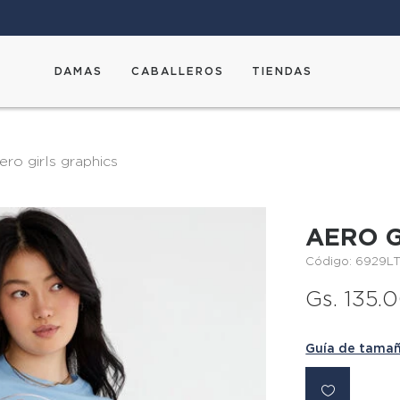
DAMAS
CABALLEROS
TIENDAS
aero girls graphics
AERO G
Código: 6929L
Gs. 135.
Guía de tama