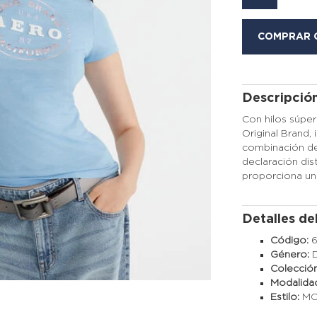
COMPRAR 
Descripció
Con hilos súpe
Original Brand,
combinación de
declaración dist
proporciona un
Detalles de
Código:
Género:
Colecció
Modalida
Estilo:
M