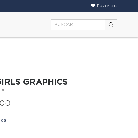
Favoritos
IRLS GRAPHICS
TBLUE
000
ños