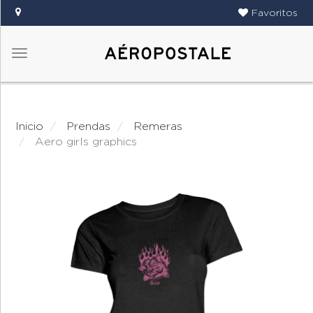
Favoritos
Menú
DAMAS
CABALLEROS
Inicio
prendas
remeras
TIENDAS
aero girls graphics