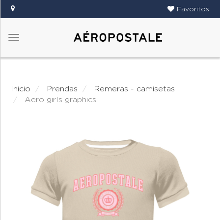
Favoritos
Menú
DAMAS
CABALLEROS
Inicio
prendas
remeras - camisetas
TIENDAS
aero girls graphics