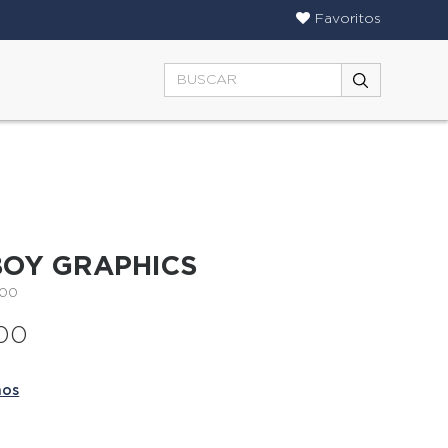
Favoritos
BOY GRAPHICS
400
000
ños