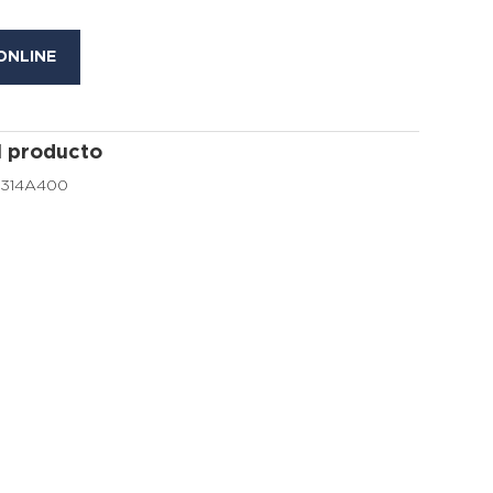
ONLINE
l producto
7314A400