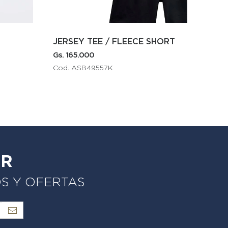
JERSEY TEE / FLEECE SHORT
JER
Gs. 165.000
Gs. 2
Cod. ASB49557K
Cod
ER
OS Y OFERTAS