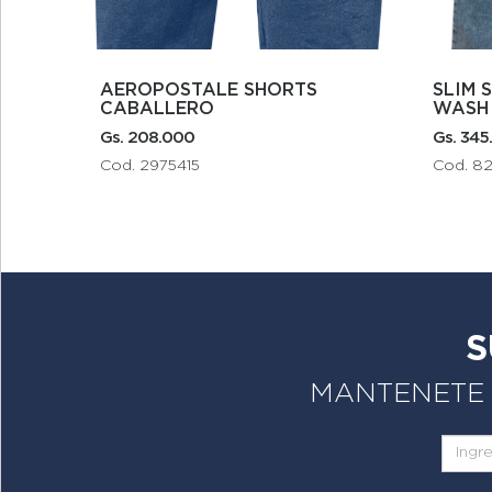
AEROPOSTALE SHORTS
SLIM STRETCH DENIM MED
CABALLERO
WASH 
Gs. 208.000
Gs. 345
Cod. 2975415
Cod. 
S
MANTENETE A