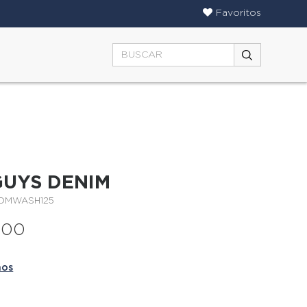
Favoritos
GUYS DENIM
MDMWASH125
000
ños