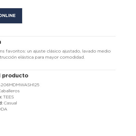
ONLINE
n
ns favoritos: un ajuste clásico ajustado, lavado medio
strucción elástica para mayor comodidad.
l producto
8206MDMWASH125
Caballeros
n:
TEES
d:
Casual
ODA