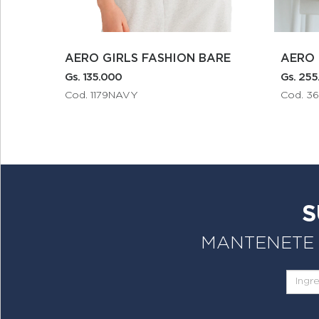
N BARE
AERO GUYS WOVEN TOPS
A
Gs. 255.000
Gs.
Cod. 3604BLUE424
C
S
MANTENETE A