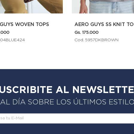
ERO GUYS SS KNIT TOPS
AERO GIRLS GRAPH
 175.000
Gs. 135.000
od. 5957DKBROWN
Cod. 6933LTPINK
USCRIBITE AL NEWSLETT
L DÍA SOBRE LOS ÚLTIMOS ESTIL