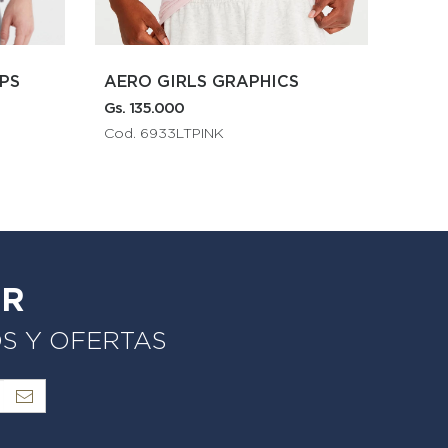
ICS
AERO GIRLS GRAPHICS
Gs. 80.500
G
Gs. 115.000
Cod. 6275BLACK
ER
OS Y OFERTAS