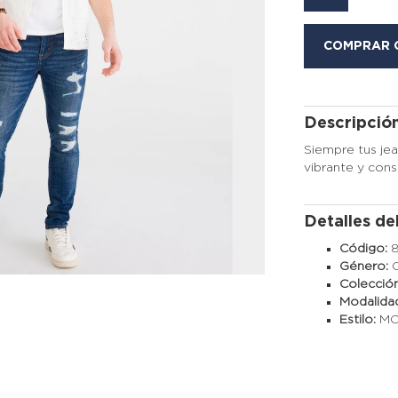
COMPRAR 
Descripció
Siempre tus jea
vibrante y con
Detalles de
Código:
Género:
Colecció
Modalida
Estilo:
M