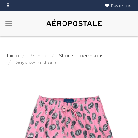
Favoritos
Menú
DAMAS
CABALLEROS
Inicio
prendas
shorts - bermudas
TIENDAS
guys swim shorts