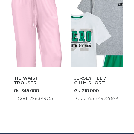
AERO GIRLS
AEROPOSTALE
H.M SHORT
GRAPHICS
SHORTS
CABALL
 210.000
Gs. 99.000
Gs. 208.0
od. ASB49228AK
Cod. 7305A669
Cod.