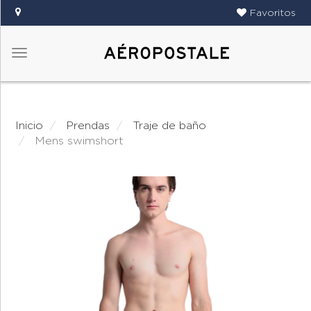
Favoritos
Menú
DAMAS
CABALLEROS
Inicio
prendas
traje de baño
TIENDAS
mens swimshort