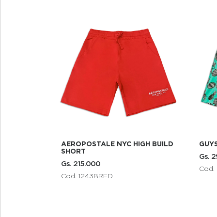
Sal
GUYS SWIM SHORTS
GUY
Gs. 299.000
Gs. 
Cod. 2848A124
Cod