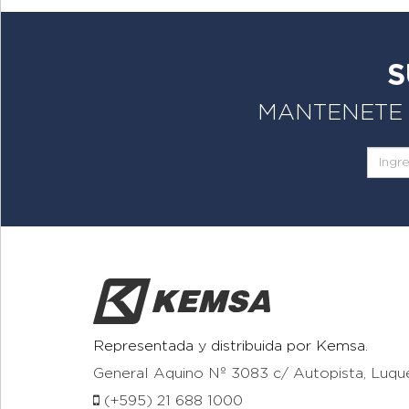
S
MANTENETE A
Representada y distribuida por Kemsa.
General Aquino Nº 3083 c/ Autopista, Luqu
(+595) 21 688 1000