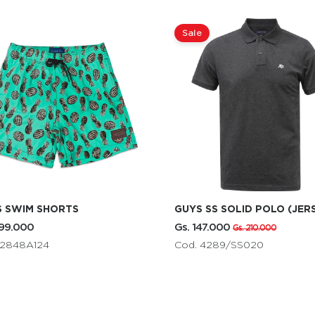
e
S SS SOLID POLO (JERSEY)
AERO GIRLS SUNGLASSES
147.000
Gs. 105.000
Gs. 210.000
. 4289/SS020
Cod. 3778BROWN