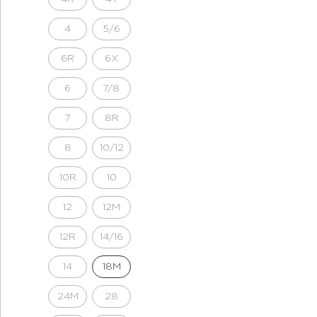
4
5/6
6R
6X
6
7/8
7
8R
8
10/12
10R
10
12
12M
12R
14/16
14
18M
24M
28