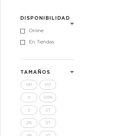
DISPONIBILIDAD
Online
En Tiendas
TAMAÑOS
0R
00
0
00R
2
2T
2R
3T
4R
4T