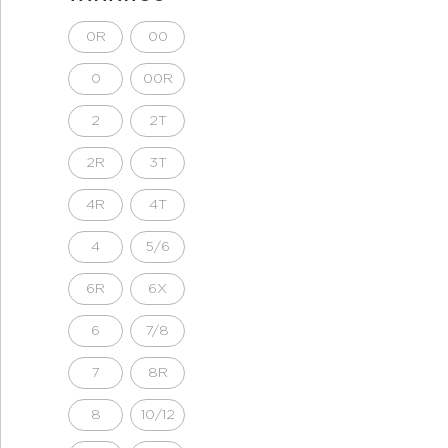
0R
00
0
00R
2
2T
2R
3T
4R
4T
4
5/6
6R
6X
6
7/8
7
8R
8
10/12