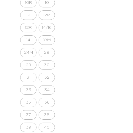
10R
10
12
12M
12R
14/16
14
18M
24M
28
29
30
31
32
33
34
35
36
37
38
39
40