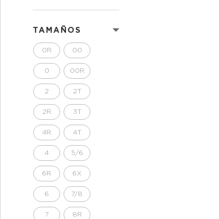
TAMAÑOS
0R
00
0
00R
2
2T
2R
3T
4R
4T
4
5/6
6R
6X
6
7/8
7
8R