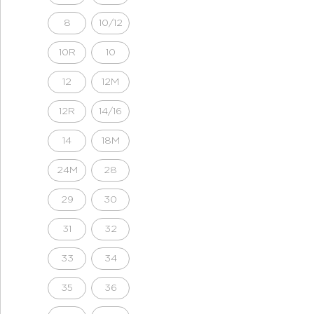
8
10/12
10R
10
12
12M
12R
14/16
14
18M
24M
28
29
30
31
32
33
34
35
36