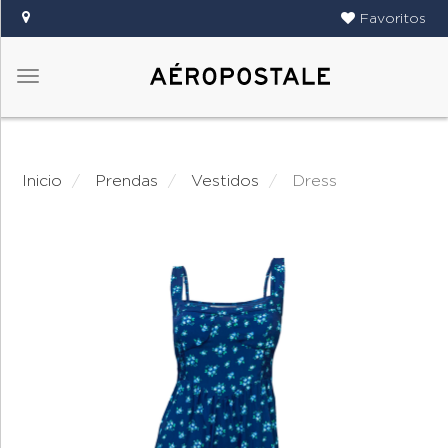
Favoritos
Menú
DAMAS
CABALLEROS
Inicio
prendas
vestidos
dress
TIENDAS