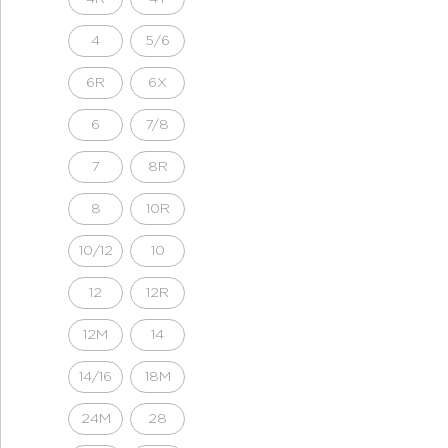
4
5/6
6R
6X
6
7/8
7
8R
8
10R
10/12
10
12
12R
12M
14
14/16
18M
24M
28