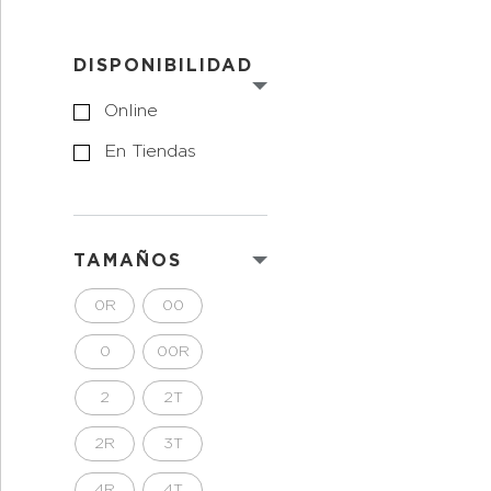
DISPONIBILIDAD
Online
En Tiendas
TAMAÑOS
0R
00
0
00R
2
2T
2R
3T
4R
4T