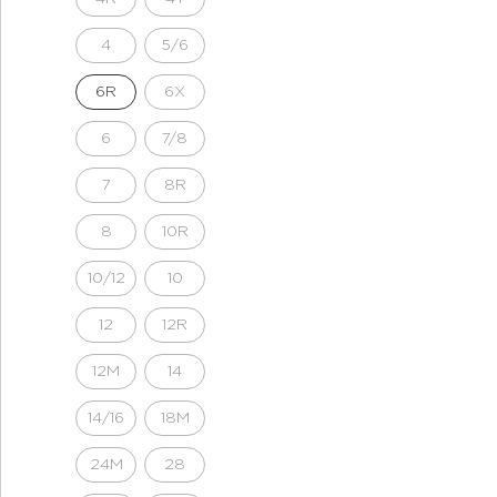
4
5/6
6R
6X
6
7/8
7
8R
8
10R
10/12
10
12
12R
12M
14
14/16
18M
24M
28