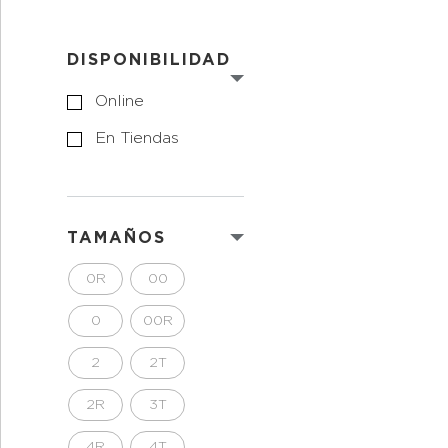
DISPONIBILIDAD
Online
En Tiendas
TAMAÑOS
0R
00
0
00R
2
2T
2R
3T
4R
4T