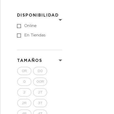
DISPONIBILIDAD
Online
En Tiendas
TAMAÑOS
0R
00
0
00R
2
2T
2R
3T
4R
4T