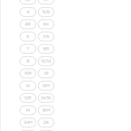
4
5/6
6R
6X
6
7/8
7
8R
8
10/12
10R
10
12
12M
12R
14/16
14
18M
24M
28