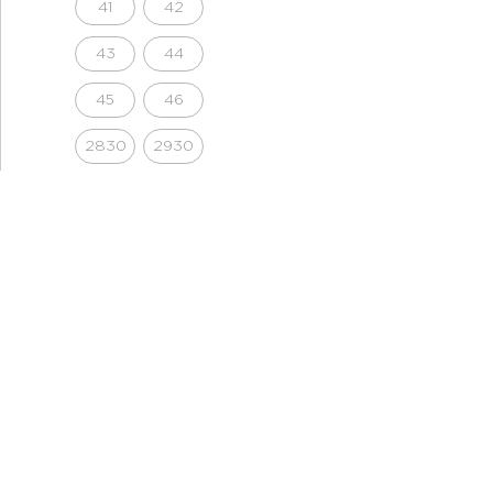
41
42
43
44
45
46
2830
2930
3030
3032
3132
3230
3232
3332
3430
3432
3632
3634
3832
XS
S
S/M