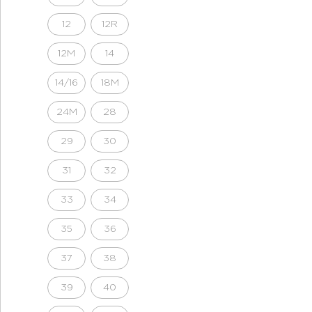
12
12R
12M
14
14/16
18M
24M
28
29
30
31
32
33
34
35
36
37
38
39
40