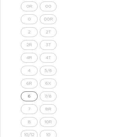
0R
00
0
00R
2
2T
2R
3T
4R
4T
4
5/6
6R
6X
6
7/8
7
8R
8
10R
10/12
10