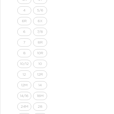
4
5/6
6R
6X
6
7/8
7
8R
8
10R
10/12
10
12
12R
12M
14
14/16
18M
24M
28