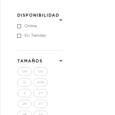
DISPONIBILIDAD
Online
En Tiendas
TAMAÑOS
0R
00
0
00R
2
2T
2R
3T
4R
4T