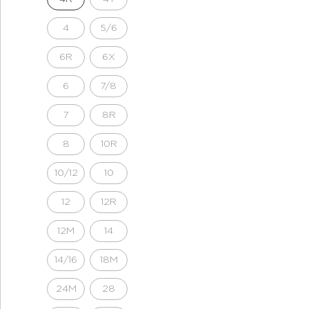
4
5/6
6R
6X
6
7/8
7
8R
8
10R
10/12
10
12
12R
12M
14
14/16
18M
24M
28