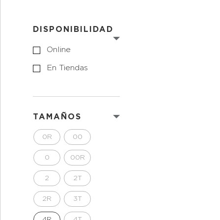
DISPONIBILIDAD
Online
En Tiendas
TAMAÑOS
0R
00
0
00R
2
2T
2R
3T
4R
4T