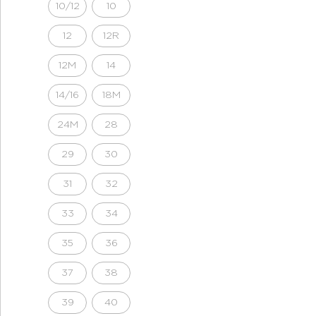
10/12
10
12
12R
12M
14
14/16
18M
24M
28
29
30
31
32
33
34
35
36
37
38
39
40