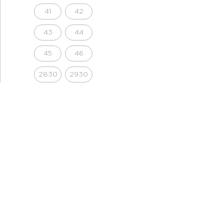
41
42
43
44
45
46
2830
2930
3030
3032
3132
3230
3232
3332
3430
3432
3632
3634
3832
XS
S
S/M