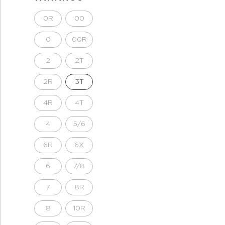
0R
00
0
00R
2
2T
2R
3T
4R
4T
4
5/6
6R
6X
6
7/8
7
8R
8
10R