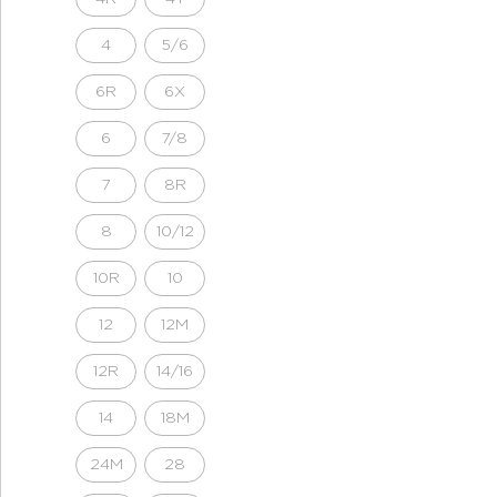
4
5/6
6R
6X
6
7/8
7
8R
8
10/12
10R
10
12
12M
12R
14/16
14
18M
24M
28