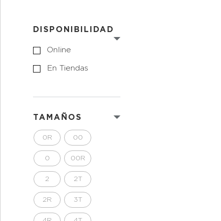
DISPONIBILIDAD
Online
En Tiendas
TAMAÑOS
0R
00
0
00R
2
2T
2R
3T
4R
4T