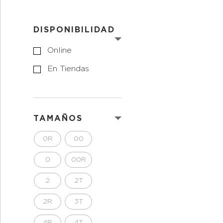
DISPONIBILIDAD
Online
En Tiendas
TAMAÑOS
0R
00
0
00R
2
2T
2R
3T
4R
4T