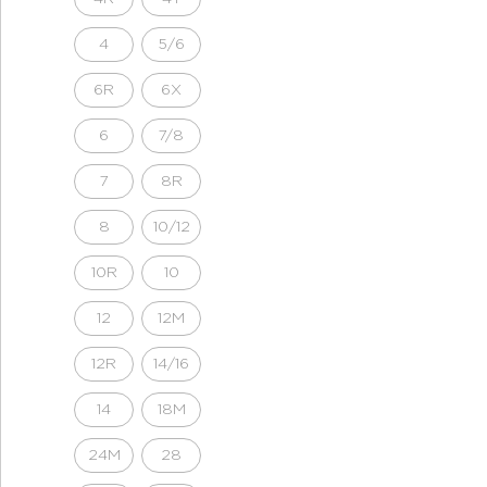
4
5/6
6R
6X
6
7/8
7
8R
8
10/12
10R
10
12
12M
12R
14/16
14
18M
24M
28